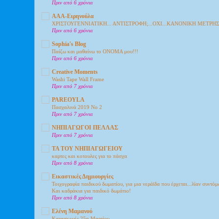
Πριν από 6 χρόνια
ΑΑΑ-Ειρηνούλα
ΧΡΙΣΤΟΥΓΕΝΝΙΑΤΙΚΗ... ΑΝΤΙΣΤΡΟΦΗ;...ΟΧΙ...ΚΑΝΟΝΙΚΗ ΜΕΤΡΗ
Πριν από 6 χρόνια
Sophia's Blog
Παίζω και μαθαίνω το ΟΝΟΜΑ μου!!!
Πριν από 6 χρόνια
Creative Moments
Washi Tape Wall Frame
Πριν από 7 χρόνια
PAREOYLA
Πασχαλινά 2019 Νο 2
Πριν από 7 χρόνια
ΝΗΠΙΑΓΩΓΟΙ ΠΕΛΛΑΣ
Πριν από 7 χρόνια
ΤΑ ΤΟΥ ΝΗΠΙΑΓΩΓΕΙΟΥ
καρτες και κοτουλες για το πάσχα
Πριν από 8 χρόνια
Εικαστικές Δημιουργίες
Τοιχογραφία παιδικού δωματίου, για μια νεράϊδα που έρχεται...λίαν συντόμ
Και καδράκια για παιδικό δωμάτιο!
Πριν από 8 χρόνια
Ελένη Μαμανού
Κατασκευές 25η Μαρτίου