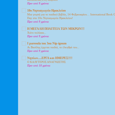
Πριν από 9 χρόνια
10ο Νηπιαγωγείο Ηρακλείου
Μια γιορτή για το παιδικό βιβλίο, 14 Φεβρουαρίου… International Book 
Day στο 10ο Νηπιαγωγείο Ηρακλείου!
Πριν από 9 χρόνια
Η ΜΕΓΑΛΗ ΠΟΛΙΤΕΙΑ ΤΩΝ ΜΙΚΡΩΝ!!!
Xιόνι πολύυυυ...
Πριν από 9 χρόνια
I pareoula tou 3ou Nip-igoum
Αι Βασίλης έρχεται παιδιά, το έλκηθρό του...
Πριν από 9 χρόνια
Νηπίων.....ΕΡΓΑ και ΗΜΕΡΕΣ!!!!
Ο ΚΑΛΥΤΕΡΟΣ ΑΝΑΓΝΩΣΤΗΣ
Πριν από 10 χρόνια