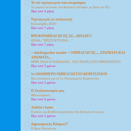
Το νέο νηπιαγωγείο που ονειρεύομαι
Το μαγικό σεντούκι του Άντερσεν (σενάριο με βάση τα 5Ε)
Πριν από 4 μήνες
Νηπιαγωγός σε απόγνωση!
Καλωσήρθες 2026!
Πριν από 7 μήνες
ΒΡΕΦΟΝΗΠΙΑΓΩΓΟΣ ΣΕ...ΔΡΑΣΗ!!!!
ΘΕΜΑ: "ΧΡΙΣΤΟΥΓΕΝΝΑ...."
Πριν από 7 μήνες
~~kindergarden teacher ~~ΝΗΠΙΑΓΩΓΟΣ.....ΧΡΩΜΑΤΑ ΚΑΙ
ΑΡΩΜΑΤΑ...
ΗΡΘΕ ΠΑΛΙ Η ΠΑΣΧΑΛΙΑ ..2023 ΠΑΣΧΑ ΣΤΟ ΝΗΠΙΑΓΩΓΕΙΟ
Πριν από 3 χρόνια
1o ΟΛΟΗΜΕΡΟ ΝΗΠΙΑΓΩΓΕΙΟ ΚΕΡΑΤΣΙΝΙΟΥ
Nέο ιστολόγιο για το 1ο Νηπιαγωγείο Κερατσινίου
Πριν από 3 χρόνια
Η Ζουζουνοπαρέα μας
Φθινοπώριασε....
Πριν από 4 χρόνια
Andria's home
Ο ρόλος της βοηθού μητρότητας στη δεύτερη γέννα μου
Πριν από 5 χρόνια
Δημιουργικός Κόσμος!!!
Η Άγια Οικογένεια