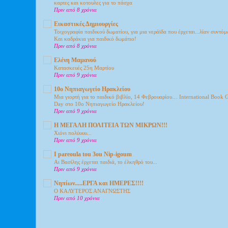
καρτες και κοτουλες για το πάσχα
Πριν από 8 χρόνια
Εικαστικές Δημιουργίες
Τοιχογραφία παιδικού δωματίου, για μια νεράϊδα που έρχεται...λίαν συντόμ
Και καδράκια για παιδικό δωμάτιο!
Πριν από 8 χρόνια
Ελένη Μαμανού
Κατασκευές 25η Μαρτίου
Πριν από 9 χρόνια
10ο Νηπιαγωγείο Ηρακλείου
Μια γιορτή για το παιδικό βιβλίο, 14 Φεβρουαρίου… International Book 
Day στο 10ο Νηπιαγωγείο Ηρακλείου!
Πριν από 9 χρόνια
Η ΜΕΓΑΛΗ ΠΟΛΙΤΕΙΑ ΤΩΝ ΜΙΚΡΩΝ!!!
Xιόνι πολύυυυ...
Πριν από 9 χρόνια
I pareoula tou 3ou Nip-igoum
Αι Βασίλης έρχεται παιδιά, το έλκηθρό του...
Πριν από 9 χρόνια
Νηπίων.....ΕΡΓΑ και ΗΜΕΡΕΣ!!!!
Ο ΚΑΛΥΤΕΡΟΣ ΑΝΑΓΝΩΣΤΗΣ
Πριν από 10 χρόνια