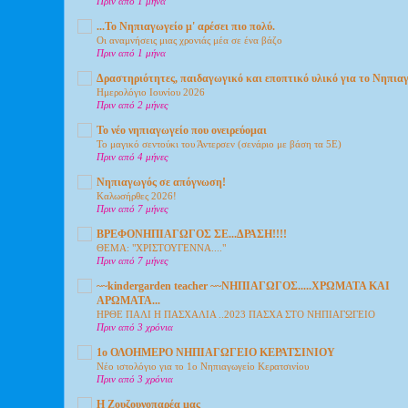
Πριν από 1 μήνα
...Το Νηπιαγωγείο μ' αρέσει πιο πολύ.
Οι αναμνήσεις μιας χρονιάς μέα σε ένα βάζο
Πριν από 1 μήνα
Δραστηριότητες, παιδαγωγικό και εποπτικό υλικό για το Νηπια
Ημερολόγιο Ιουνίου 2026
Πριν από 2 μήνες
Το νέο νηπιαγωγείο που ονειρεύομαι
Το μαγικό σεντούκι του Άντερσεν (σενάριο με βάση τα 5Ε)
Πριν από 4 μήνες
Νηπιαγωγός σε απόγνωση!
Καλωσήρθες 2026!
Πριν από 7 μήνες
ΒΡΕΦΟΝΗΠΙΑΓΩΓΟΣ ΣΕ...ΔΡΑΣΗ!!!!
ΘΕΜΑ: "ΧΡΙΣΤΟΥΓΕΝΝΑ...."
Πριν από 7 μήνες
~~kindergarden teacher ~~ΝΗΠΙΑΓΩΓΟΣ.....ΧΡΩΜΑΤΑ ΚΑΙ
ΑΡΩΜΑΤΑ...
ΗΡΘΕ ΠΑΛΙ Η ΠΑΣΧΑΛΙΑ ..2023 ΠΑΣΧΑ ΣΤΟ ΝΗΠΙΑΓΩΓΕΙΟ
Πριν από 3 χρόνια
1o ΟΛΟΗΜΕΡΟ ΝΗΠΙΑΓΩΓΕΙΟ ΚΕΡΑΤΣΙΝΙΟΥ
Nέο ιστολόγιο για το 1ο Νηπιαγωγείο Κερατσινίου
Πριν από 3 χρόνια
Η Ζουζουνοπαρέα μας