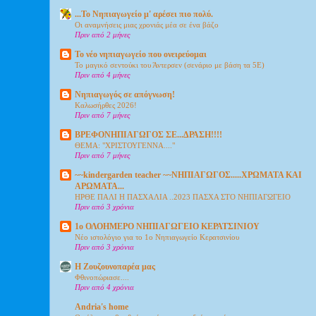
...Το Νηπιαγωγείο μ' αρέσει πιο πολύ.
Οι αναμνήσεις μιας χρονιάς μέα σε ένα βάζο
Πριν από 2 μήνες
Το νέο νηπιαγωγείο που ονειρεύομαι
Το μαγικό σεντούκι του Άντερσεν (σενάριο με βάση τα 5Ε)
Πριν από 4 μήνες
Νηπιαγωγός σε απόγνωση!
Καλωσήρθες 2026!
Πριν από 7 μήνες
ΒΡΕΦΟΝΗΠΙΑΓΩΓΟΣ ΣΕ...ΔΡΑΣΗ!!!!
ΘΕΜΑ: "ΧΡΙΣΤΟΥΓΕΝΝΑ...."
Πριν από 7 μήνες
~~kindergarden teacher ~~ΝΗΠΙΑΓΩΓΟΣ.....ΧΡΩΜΑΤΑ ΚΑΙ
ΑΡΩΜΑΤΑ...
ΗΡΘΕ ΠΑΛΙ Η ΠΑΣΧΑΛΙΑ ..2023 ΠΑΣΧΑ ΣΤΟ ΝΗΠΙΑΓΩΓΕΙΟ
Πριν από 3 χρόνια
1o ΟΛΟΗΜΕΡΟ ΝΗΠΙΑΓΩΓΕΙΟ ΚΕΡΑΤΣΙΝΙΟΥ
Nέο ιστολόγιο για το 1ο Νηπιαγωγείο Κερατσινίου
Πριν από 3 χρόνια
Η Ζουζουνοπαρέα μας
Φθινοπώριασε....
Πριν από 4 χρόνια
Andria's home