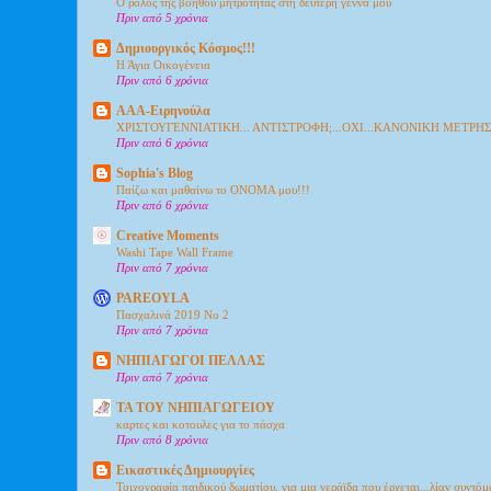
Ο ρόλος της βοηθού μητρότητας στη δεύτερη γέννα μου
Πριν από 5 χρόνια
Δημιουργικός Κόσμος!!!
Η Άγια Οικογένεια
Πριν από 6 χρόνια
ΑΑΑ-Ειρηνούλα
ΧΡΙΣΤΟΥΓΕΝΝΙΑΤΙΚΗ... ΑΝΤΙΣΤΡΟΦΗ;...ΟΧΙ...ΚΑΝΟΝΙΚΗ ΜΕΤΡΗ
Πριν από 6 χρόνια
Sophia's Blog
Παίζω και μαθαίνω το ΟΝΟΜΑ μου!!!
Πριν από 6 χρόνια
Creative Moments
Washi Tape Wall Frame
Πριν από 7 χρόνια
PAREOYLA
Πασχαλινά 2019 Νο 2
Πριν από 7 χρόνια
ΝΗΠΙΑΓΩΓΟΙ ΠΕΛΛΑΣ
Πριν από 7 χρόνια
ΤΑ ΤΟΥ ΝΗΠΙΑΓΩΓΕΙΟΥ
καρτες και κοτουλες για το πάσχα
Πριν από 8 χρόνια
Εικαστικές Δημιουργίες
Τοιχογραφία παιδικού δωματίου, για μια νεράϊδα που έρχεται...λίαν συντόμ