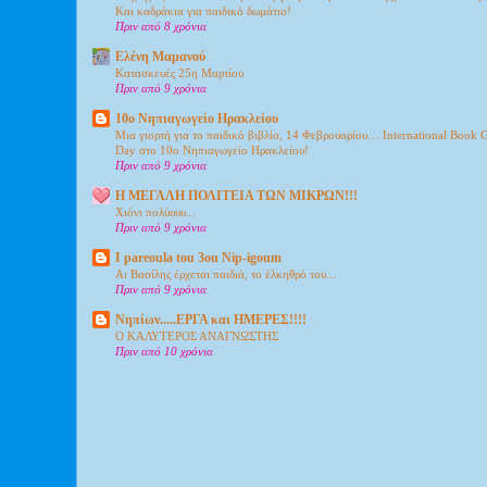
Και καδράκια για παιδικό δωμάτιο!
Πριν από 8 χρόνια
Ελένη Μαμανού
Κατασκευές 25η Μαρτίου
Πριν από 9 χρόνια
10ο Νηπιαγωγείο Ηρακλείου
Μια γιορτή για το παιδικό βιβλίο, 14 Φεβρουαρίου… International Book 
Day στο 10ο Νηπιαγωγείο Ηρακλείου!
Πριν από 9 χρόνια
Η ΜΕΓΑΛΗ ΠΟΛΙΤΕΙΑ ΤΩΝ ΜΙΚΡΩΝ!!!
Xιόνι πολύυυυ...
Πριν από 9 χρόνια
I pareoula tou 3ou Nip-igoum
Αι Βασίλης έρχεται παιδιά, το έλκηθρό του...
Πριν από 9 χρόνια
Νηπίων.....ΕΡΓΑ και ΗΜΕΡΕΣ!!!!
Ο ΚΑΛΥΤΕΡΟΣ ΑΝΑΓΝΩΣΤΗΣ
Πριν από 10 χρόνια